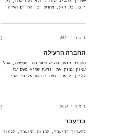
להתאמץ.
אושר זה לא דבר שבא לבד, זה דבר
שצריך להשיג אותו, ולא פעם אחת, כל
יום, כל רגע, מחדש. כי החיים האלה
יכולים להיות קשים, מתישים,
מאכזבים,...
1 בינו׳ 2024
החברה הרעילה
החברה הזאת שהיא ממש כמו משפחה, אבל
עמוק עמוק את יודעת שהיא משפיעה
עלייך לרעה. ואת יודעת על מי אני
מדברת- היא לא הכי מפרגנת, השיח
ריק...
1 בינו׳ 2024